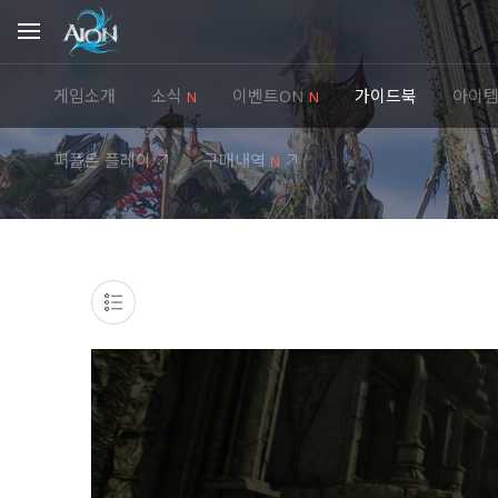
게임소개
소식
이벤트ON
가이드북
아이
N
N
퍼플온 플레이
구매내역
N