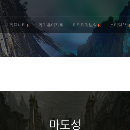
템
커뮤니티
레기온아지트
캐릭터정보실
스타일샵
N
N
N
마도성