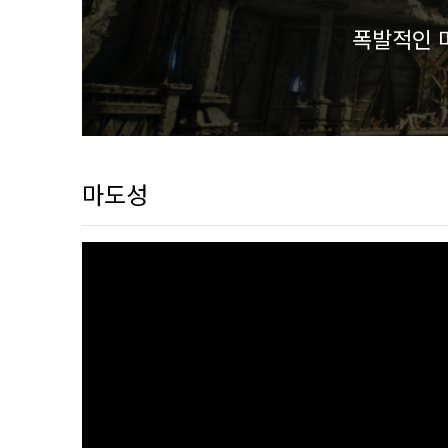
폭발적인 
마도성